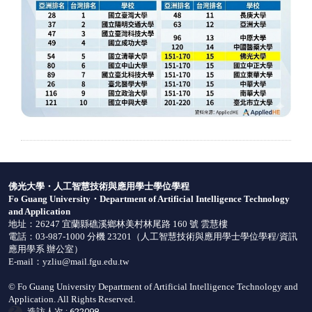
佛光大學・人工智慧技術與應用學士學位學程
Fo Guang University・Department of Artificial Intelligence Technology
and Application
地址：26247 宜蘭縣礁溪鄉林美村林尾路 160 號 雲慧樓
電話：03-987-1000 分機 23201（
人工智慧技術與應用學士學位學程
/資訊
應用學系
辦公室
）
E-mail：
yzliu@mail.fgu.edu.tw
© Fo Guang University Department of Artificial Intelligence Technology and
Application. All Rights Reserved.