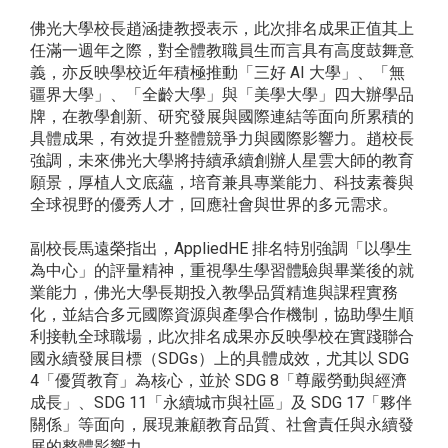
佛光大學校長趙涵捷教授表示，此次排名成果正值其上
任滿一週年之際，對全體教職員生而言具有高度鼓舞意
義，亦反映學校近年積極推動「三好 AI 大學」、「無
疆界大學」、「全齡大學」與「美學大學」四大辦學品
牌，在教學創新、研究發展與國際連結等面向所累積的
具體成果，有效提升整體競爭力與國際影響力。趙校長
強調，未來佛光大學將持續承續創辦人星雲大師的教育
願景，厚植人文底蘊，培育兼具專業能力、科技素養與
全球視野的優秀人才，回應社會與世界的多元需求。
副校長馬遠榮指出，AppliedHE 排名特別強調「以學生
為中心」的評量精神，重視學生學習體驗與畢業後的就
業能力，佛光大學長期投入教學品質精進與課程實務
化，並結合多元國際資源與產學合作機制，協助學生順
利接軌全球職場，此次排名成果亦反映學校在實踐聯合
國永續發展目標（SDGs）上的具體成效，尤其以 SDG
4「優質教育」為核心，並於 SDG 8「尊嚴勞動與經濟
成長」、SDG 11「永續城市與社區」及 SDG 17「夥伴
關係」等面向，展現兼顧教育品質、社會責任與永續發
展的整體影響力。