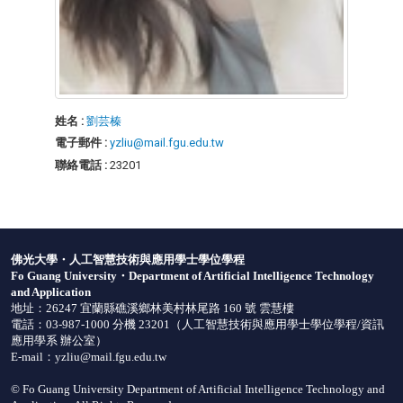
姓名 :
劉芸榛
電子郵件 :
yzliu@mail.fgu.edu.tw
聯絡電話 :
23201
佛光大學・人工智慧技術與應用學士學位學程
Fo Guang University・Department of Artificial Intelligence Technology
and Application
地址：26247 宜蘭縣礁溪鄉林美村林尾路 160 號 雲慧樓
電話：03-987-1000 分機 23201（
人工智慧技術與應用學士學位學程
/資訊
應用學系
辦公室
）
E-mail：
yzliu@mail.fgu.edu.tw
© Fo Guang University Department of Artificial Intelligence Technology and