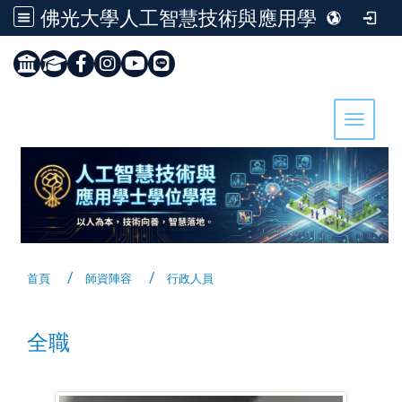
佛光大學人工智慧技術與應用學士學位學程
:::
Toggle 
首頁
師資陣容
行政人員
全職