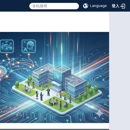
Language
登入
:::
:::