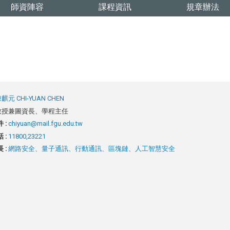
師資陣容
課程資訊
規章辦法
麒元 CHI-YUAN CHEN
教授兼圖資長、學程主任
 :
chiyuan@mail.fgu.edu.tw
 :
11800,23221
 :
網路安全、量子通訊、行動通訊、區塊鏈、人工智慧安全