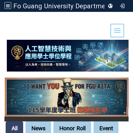
Fo Guang University Department of Artificial Intelligence Technology and Application
:::
Toggle 
All
News
Honor Roll
Event