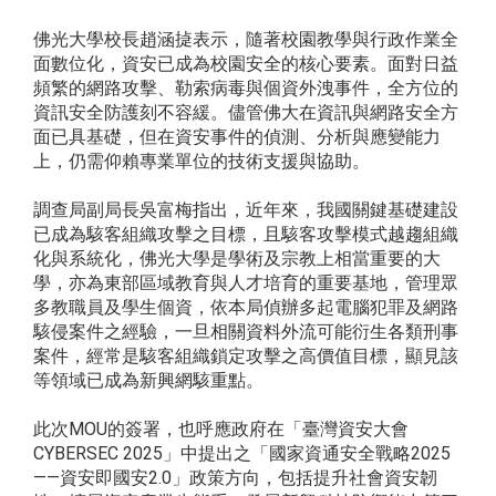
佛光大學校長趙涵㨗表示，隨著校園教學與行政作業全
面數位化，資安已成為校園安全的核心要素。面對日益
頻繁的網路攻擊、勒索病毒與個資外洩事件，全方位的
資訊安全防護刻不容緩。儘管佛大在資訊與網路安全方
面已具基礎，但在資安事件的偵測、分析與應變能力
上，仍需仰賴專業單位的技術支援與協助。
調查局副局長吳富梅指出，近年來，我國關鍵基礎建設
已成為駭客組織攻擊之目標，且駭客攻擊模式越趨組織
化與系統化，佛光大學是學術及宗教上相當重要的大
學，亦為東部區域教育與人才培育的重要基地，管理眾
多教職員及學生個資，依本局偵辦多起電腦犯罪及網路
駭侵案件之經驗，一旦相關資料外流可能衍生各類刑事
案件，經常是駭客組織鎖定攻擊之高價值目標，顯見該
等領域已成為新興網駭重點。
此次MOU的簽署，也呼應政府在「臺灣資安大會
CYBERSEC 2025」中提出之「國家資通安全戰略2025
——資安即國安2.0」政策方向，包括提升社會資安韌