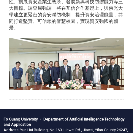
性、擴展資安產業生態系、發展新興科技防禦能力等三
大目標。調查局強調，將在互信合作基礎上，與佛光大
學建立更緊密的資安聯防機制，提升資安治理能量，共
同打造堅實、可信賴的智慧校園，實現資安強國的願
景。
Fo Guang University ・ Department of Artificial Intelligence Technology
and Application
Address: Yun Hui Building, No.160, Linwei Rd., Jiaosi, Yilan County 26247,