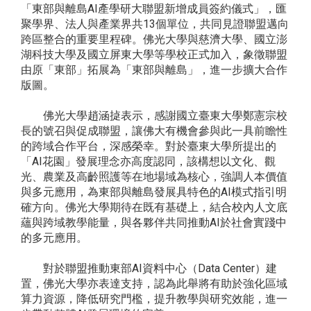
「東部與離島AI產學研大聯盟新增成員簽約儀式」，匯
聚學界、法人與產業界共13個單位，共同見證聯盟邁向
跨區整合的重要里程碑。佛光大學與慈濟大學、國立澎
湖科技大學及國立屏東大學等學校正式加入，象徵聯盟
由原「東部」拓展為「東部與離島」，進一步擴大合作
版圖。
佛光大學趙涵㨗表示，感謝國立臺東大學鄭憲宗校
長的號召與促成聯盟，讓佛大有機會參與此一具前瞻性
的跨域合作平台，深感榮幸。對於臺東大學所提出的
「AI花園」發展理念亦高度認同，該構想以文化、觀
光、農業及高齡照護等在地場域為核心，強調人本價值
與多元應用，為東部與離島發展具特色的AI模式指引明
確方向。佛光大學期待在既有基礎上，結合校內人文底
蘊與跨域教學能量，與各夥伴共同推動AI於社會實踐中
的多元應用。
對於聯盟推動東部AI資料中心（Data Center）建
置，佛光大學亦表達支持，認為此舉將有助於強化區域
算力資源，降低研究門檻，提升教學與研究效能，進一